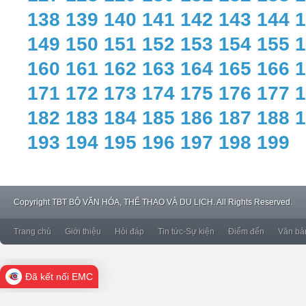
138
139
140
141
142
143
144
1
149
150
151
152
153
154
155
1
160
161
162
163
164
165
166
1
171
172
173
174
175
176
177
1
182
183
184
185
186
187
188
1
193
194
195
196
197
198
199
Copyright
TBT BỘ VĂN HÓA, THỂ THAO VÀ DU LỊCH. All Rights Reserved.
Trang chủ
Giới thiệu
Hỏi đáp
Tin tức-Sự kiện
Điểm đến
Văn bả
Đã kết nối EMC