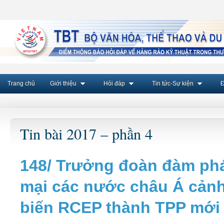
Trang chủ
Giới thiệu
Hỏi đáp
Tin tức-Sự kiện
Đ
Tin bài 2017 – phần 4
148/ Trưởng đoàn đàm ph
mại các nước châu Á cảnh
biến RCEP thành TPP mới