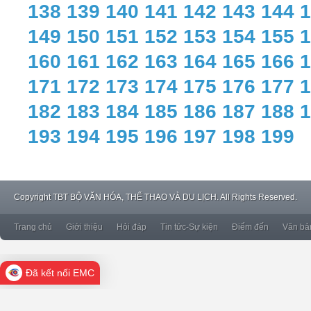
138
139
140
141
142
143
144
1
149
150
151
152
153
154
155
1
160
161
162
163
164
165
166
1
171
172
173
174
175
176
177
1
182
183
184
185
186
187
188
1
193
194
195
196
197
198
199
Copyright
TBT BỘ VĂN HÓA, THỂ THAO VÀ DU LỊCH. All Rights Reserved.
Trang chủ
Giới thiệu
Hỏi đáp
Tin tức-Sự kiện
Điểm đến
Văn bả
Đã kết nối EMC