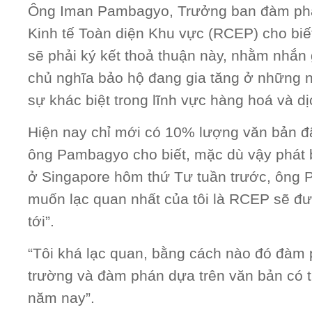
Ông Iman Pambagyo, Trưởng ban đàm phán
Kinh tế Toàn diện Khu vực (RCEP) cho biế
sẽ phải ký kết thoả thuận này, nhằm nhắn 
chủ nghĩa bảo hộ đang gia tăng ở những 
sự khác biệt trong lĩnh vực hàng hoá và dị
Hiện nay chỉ mới có 10% lượng văn bản đ
ông Pambagyo cho biết, mặc dù vậy phát b
ở Singapore hôm thứ Tư tuần trước, ông
muốn lạc quan nhất của tôi là RCEP sẽ đ
tới”.
“Tôi khá lạc quan, bằng cách nào đó đàm p
trường và đàm phán dựa trên văn bản có 
năm nay”.