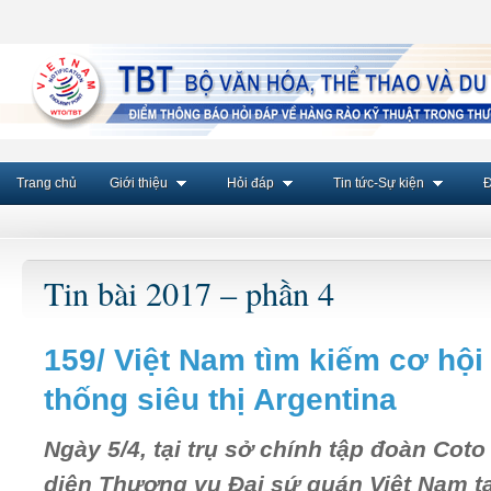
Trang chủ
Giới thiệu
Hỏi đáp
Tin tức-Sự kiện
Đ
Tin bài 2017 – phần 4
159/ Việt Nam tìm kiếm cơ hộ
thống siêu thị Argentina
Ngày 5/4, tại trụ sở chính tập đoàn Coto
diện Thương vụ Đại sứ quán Việt Nam t