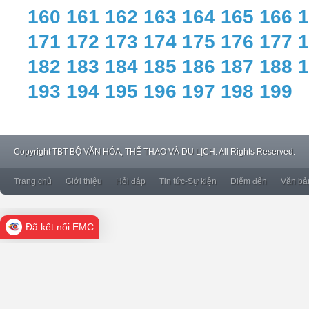
160
161
162
163
164
165
166
1
171
172
173
174
175
176
177
1
182
183
184
185
186
187
188
1
193
194
195
196
197
198
199
Copyright
TBT BỘ VĂN HÓA, THỂ THAO VÀ DU LỊCH. All Rights Reserved.
Trang chủ
Giới thiệu
Hỏi đáp
Tin tức-Sự kiện
Điểm đến
Văn bả
Đã kết nối EMC