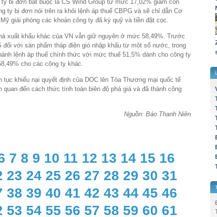
g ty bị đơn bắt buộc là CS Wind Group từ mức 17,02% giảm còn
g ty bị đơn nói trên ra khỏi lệnh áp thuế CBPG và sẽ chỉ dẫn Cơ
 Mỹ giải phóng các khoản công ty đã ký quỹ và tiền đặt cọc.
hà xuất khẩu khác của VN vẫn giữ nguyên ở mức 58,49%. Trước
đối với sản phẩm tháp điện gió nhập khẩu từ một số nước, trong
ành lệnh áp thuế chính thức với mức thuế 51,5% dành cho công ty
58,49% cho các công ty khác.
n tục khiếu nại quyết định của DOC lên Tòa Thương mại quốc tế
n quan đến cách thức tính toán biên độ phá giá và đã thành công
Nguồn: Báo Thanh Niên
6
7
8
9
10
11
12
13
14
15
16
2
23
24
25
26
27
28
29
30
31
7
38
39
40
41
42
43
44
45
46
2
53
54
55
56
57
58
59
60
61