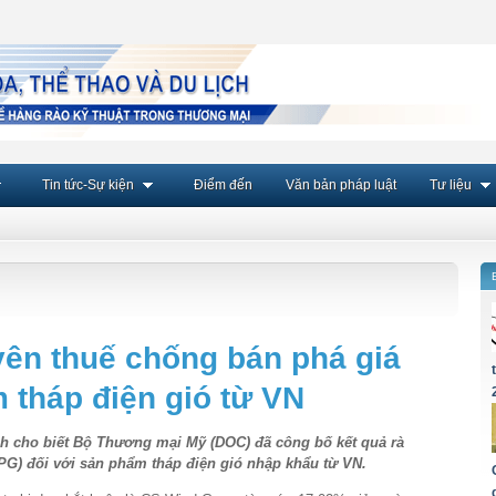
Tin tức-Sự kiện
Điểm đến
Văn bản pháp luật
Tư liệu
yên thuế chống bán phá giá
 tháp điện gió từ VN
h cho biết Bộ Thương mại Mỹ (DOC) đã công bố kết quả rà
BPG) đối với sản phẩm tháp điện gió nhập khẩu từ VN.