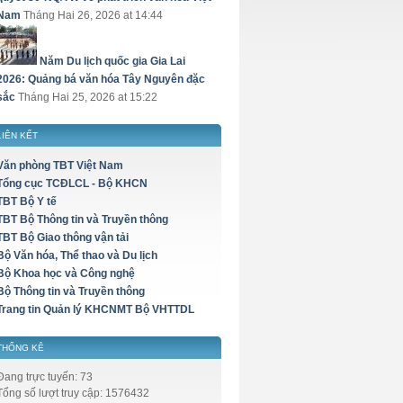
Nam
Tháng Hai 26, 2026 at 14:44
Năm Du lịch quốc gia Gia Lai
2026: Quảng bá văn hóa Tây Nguyên đặc
sắc
Tháng Hai 25, 2026 at 15:22
LIÊN KẾT
Văn phòng TBT Việt Nam
Tổng cục TCĐLCL - Bộ KHCN
TBT Bộ Y tế
TBT Bộ Thông tin và Truyền thông
TBT Bộ Giao thông vận tải
Bộ Văn hóa, Thể thao và Du lịch
Bộ Khoa học và Công nghệ
Bộ Thông tin và Truyền thông
Trang tin Quản lý KHCNMT Bộ VHTTDL
THỐNG KÊ
Đang trực tuyến: 73
Tổng số lượt truy cập: 1576432