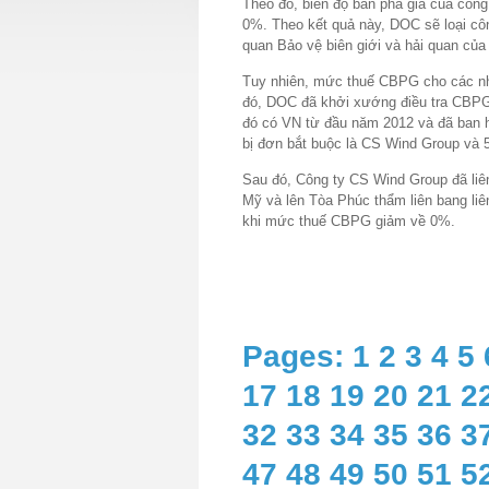
Theo đó, biên độ bán phá giá của côn
0%. Theo kết quả này, DOC sẽ loại côn
quan Bảo vệ biên giới và hải quan của
Tuy nhiên, mức thuế CBPG cho các n
đó, DOC đã khởi xướng điều tra CBPG 
đó có VN từ đầu năm 2012 và đã ban h
bị đơn bắt buộc là CS Wind Group và 
Sau đó, Công ty CS Wind Group đã liê
Mỹ và lên Tòa Phúc thẩm liên bang liê
khi mức thuế CBPG giảm về 0%.
Pages:
1
2
3
4
5
17
18
19
20
21
2
32
33
34
35
36
3
47
48
49
50
51
5