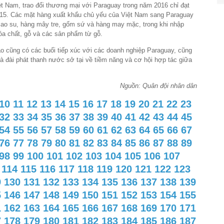
ệt Nam, trao đổi thương mại với Paraguay trong năm 2016 chỉ đạt
015. Các mặt hàng xuất khẩu chủ yếu của Việt Nam sang Paraguay
 cao su, hàng mây tre, gốm sứ và hàng may mặc, trong khi nhập
hóa chất, gỗ và các sản phẩm từ gỗ.
o cũng có các buổi tiếp xúc với các doanh nghiệp Paraguay, cũng
và đài phát thanh nước sở tại về tiềm năng và cơ hội hợp tác giữa
Nguồn: Quân đội nhân dân
10
11
12
13
14
15
16
17
18
19
20
21
22
23
32
33
34
35
36
37
38
39
40
41
42
43
44
45
54
55
56
57
58
59
60
61
62
63
64
65
66
67
76
77
78
79
80
81
82
83
84
85
86
87
88
89
98
99
100
101
102
103
104
105
106
107
114
115
116
117
118
119
120
121
122
123
9
130
131
132
133
134
135
136
137
138
139
5
146
147
148
149
150
151
152
153
154
155
1
162
163
164
165
166
167
168
169
170
171
7
178
179
180
181
182
183
184
185
186
187