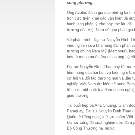
song phương.
Ông Avalos đánh giá cao những kinh n
tích cực triển khai các văn kiện đã đ
hành lang pháp lý cho hợp tác lâu dài
trường của Việt Nam sẽ góp phần gia 
Về phần mình, Đại sứ Nguyễn Đình Th
việc nghiên cứu khả năng đàm phán và
trường chung Nam Mỹ (Mercosur), bao 
bày tỏ mong muốn Asuncion ủng hộ cũn
Đại sứ Nguyễn Đình Thao bày tỏ trao 
tiềm năng của hai bên và kiến nghị C
cơ hội và đối tác thương mại và đầu 
nghiệp Việt Nam dự kiến sẽ sang Parag
tổ chức một buổi tọa đàm doanh nghiệ
giao thương.
Tại buổi tiếp bà Ana Chuang, Giám đ
Paraguay, Đại sứ Nguyễn Đình Thao đ
Quốc tế Công nghiệp Thực phẩm Việt 
Đại sứ cũng đề xuất nghiên cứu đàm p
Bộ Công Thương hai nước.