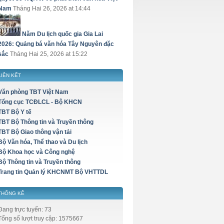
Nam
Tháng Hai 26, 2026 at 14:44
Năm Du lịch quốc gia Gia Lai
2026: Quảng bá văn hóa Tây Nguyên đặc
sắc
Tháng Hai 25, 2026 at 15:22
LIÊN KẾT
Văn phòng TBT Việt Nam
Tổng cục TCĐLCL - Bộ KHCN
TBT Bộ Y tế
TBT Bộ Thông tin và Truyền thông
TBT Bộ Giao thông vận tải
Bộ Văn hóa, Thể thao và Du lịch
Bộ Khoa học và Công nghệ
Bộ Thông tin và Truyền thông
Trang tin Quản lý KHCNMT Bộ VHTTDL
THỐNG KÊ
Đang trực tuyến: 73
Tổng số lượt truy cập: 1575667