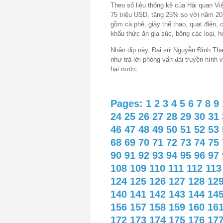
Theo số liệu thống kê của Hải quan Vi
75 triệu USD, tăng 25% so với năm 2
gồm cà phê, giày thể thao, quạt điện,
khẩu thức ăn gia súc, bông các loại, 
Nhân dịp này, Đại sứ Nguyễn Đình Tha
như trả lời phỏng vấn đài truyền hình 
hai nước.
Pages:
1
2
3
4
5
6
7
8
9
24
25
26
27
28
29
30
31
46
47
48
49
50
51
52
53
68
69
70
71
72
73
74
75
90
91
92
93
94
95
96
97
108
109
110
111
112
113
124
125
126
127
128
12
140
141
142
143
144
14
156
157
158
159
160
16
172
173
174
175
176
17