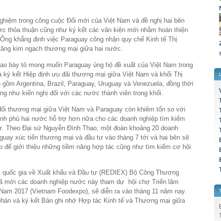
ghiệm trong công cuộc Đổi mới của Việt Nam và đề nghị hai bên
ược thỏa thuận cũng như ký kết các văn kiện mới nhằm hoàn thiện
. Ông khẳng định việc Paraguay công nhận quy chế Kinh tế Thị
tăng kim ngạch thương mại giữa hai nước.
ao bày tỏ mong muốn Paraguay ủng hộ đề xuất của Việt Nam trong
 ký kết Hiệp định ưu đãi thương mại giữa Việt Nam và khối Thị
gồm Argentina, Brazil, Paraguay, Uruguay và Venezuela, đồng thời
g như kiến nghị đối với các nước thành viên trong khối.
đổi thương mại giữa Việt Nam và Paraguay còn khiêm tốn so với
hính phủ hai nước hỗ trợ hơn nữa cho các doanh nghiệp tìm kiếm
tư. Theo Đại sứ Nguyễn Đình Thao, một đoàn khoảng 20 doanh
uay xúc tiến thương mại và đầu tư vào tháng 7 tới và hai bên sẽ
p để giới thiệu những tiềm năng hợp tác cũng như tìm kiếm cơ hội
ốc quốc gia về Xuất khẩu và Đầu tư (REDIEX) Bộ Công Thương
ã mời các doanh nghiệp nước này tham dự hội chợ Triển lãm
Nam 2017 (Vietnam Foodexpo), sẽ diễn ra vào tháng 11 năm nay.
hán và ký kết Bản ghi nhớ Hợp tác Kinh tế và Thương mại giữa