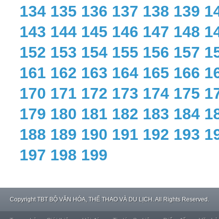
134
135
136
137
138
139
1
143
144
145
146
147
148
1
152
153
154
155
156
157
1
161
162
163
164
165
166
1
170
171
172
173
174
175
1
179
180
181
182
183
184
1
188
189
190
191
192
193
1
197
198
199
Copyright
TBT BỘ VĂN HÓA, THỂ THAO VÀ DU LỊCH. All Rights Reserved.