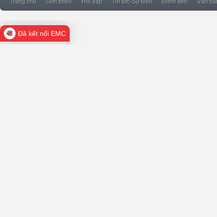
Trang chủ
Giới thiệu
Hỏi đáp
Tin tức-Sự kiện
Điểm đến
Văn bả
Đã kết nối EMC