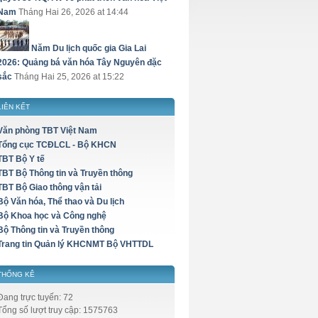
Nam
Tháng Hai 26, 2026 at 14:44
Năm Du lịch quốc gia Gia Lai
2026: Quảng bá văn hóa Tây Nguyên đặc
sắc
Tháng Hai 25, 2026 at 15:22
LIÊN KẾT
Văn phòng TBT Việt Nam
Tổng cục TCĐLCL - Bộ KHCN
TBT Bộ Y tế
TBT Bộ Thông tin và Truyền thông
TBT Bộ Giao thông vận tải
Bộ Văn hóa, Thể thao và Du lịch
Bộ Khoa học và Công nghệ
Bộ Thông tin và Truyền thông
Trang tin Quản lý KHCNMT Bộ VHTTDL
THỐNG KÊ
Đang trực tuyến: 72
Tổng số lượt truy cập: 1575763