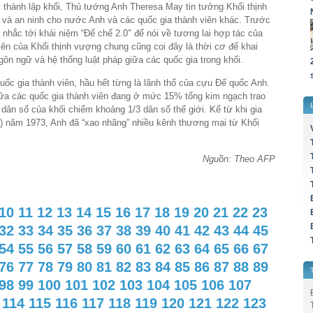
 thành lập khối, Thủ tướng Anh Theresa May tin tưởng Khối thịnh
và an ninh cho nước Anh và các quốc gia thành viên khác. Trước
 nhắc tới khái niệm “Đế chế 2.0″ để nói về tương lai hợp tác của
iên của Khối thịnh vượng chung cũng coi đây là thời cơ để khai
gôn ngữ và hệ thống luật pháp giữa các quốc gia trong khối.
ốc gia thành viên, hầu hết từng là lãnh thổ của cựu Đế quốc Anh.
iữa các quốc gia thành viên đang ở mức 15% tổng kim ngạch trao
i dân số của khối chiếm khoảng 1/3 dân số thế giới. Kể từ khi gia
) năm 1973, Anh đã “xao nhãng” nhiều kênh thương mại từ Khối
Nguồn: Theo AFP
10
11
12
13
14
15
16
17
18
19
20
21
22
23
32
33
34
35
36
37
38
39
40
41
42
43
44
45
54
55
56
57
58
59
60
61
62
63
64
65
66
67
76
77
78
79
80
81
82
83
84
85
86
87
88
89
98
99
100
101
102
103
104
105
106
107
114
115
116
117
118
119
120
121
122
123