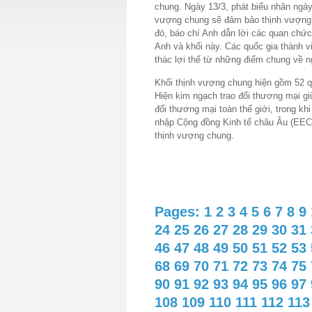
chung. Ngày 13/3, phát biểu nhân ngày
vượng chung sẽ đảm bảo thịnh vượng 
đó, báo chí Anh dẫn lời các quan chức
Anh và khối này. Các quốc gia thành v
thác lợi thế từ những điểm chung về n
Khối thịnh vượng chung hiện gồm 52 qu
Hiện kim ngạch trao đổi thương mại g
đổi thương mại toàn thế giới, trong kh
nhập Cộng đồng Kinh tế châu Âu (EEC
thịnh vượng chung.
Pages:
1
2
3
4
5
6
7
8
9
24
25
26
27
28
29
30
31
46
47
48
49
50
51
52
53
68
69
70
71
72
73
74
75
90
91
92
93
94
95
96
97
108
109
110
111
112
113