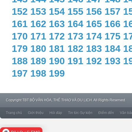
152
153
154
155
156
157
1
161
162
163
164
165
166
1
170
171
172
173
174
175
1
179
180
181
182
183
184
1
188
189
190
191
192
193
1
197
198
199
Copyright
TBT BỘ VĂN HÓA, THỂ THAO VÀ DU LỊCH. All Rights Reserved.
Trang chủ
Giới thiệu
Hỏi đáp
Tin tức-Sự kiện
Điểm đến
Văn bả