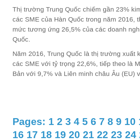
Thị trường Trung Quốc chiếm gần 23% ki
các SME của Hàn Quốc trong năm 2016, th
mức tương ứng 26,5% của các doanh ngh
Quốc.
Năm 2016, Trung Quốc là thị trường xuất
các SME với tỷ trọng 22,6%, tiếp theo là 
Bản với 9,7% và Liên minh châu Âu (EU) v
Pages:
1
2
3
4
5
6
7
8
9
10
16
17
18
19
20
21
22
23
24