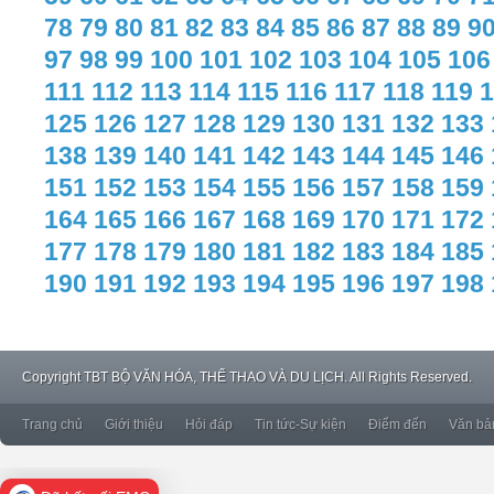
78
79
80
81
82
83
84
85
86
87
88
89
9
97
98
99
100
101
102
103
104
105
106
111
112
113
114
115
116
117
118
119
1
125
126
127
128
129
130
131
132
133
138
139
140
141
142
143
144
145
146
151
152
153
154
155
156
157
158
159
164
165
166
167
168
169
170
171
172
177
178
179
180
181
182
183
184
185
190
191
192
193
194
195
196
197
198
Copyright
TBT BỘ VĂN HÓA, THỂ THAO VÀ DU LỊCH. All Rights Reserved.
Trang chủ
Giới thiệu
Hỏi đáp
Tin tức-Sự kiện
Điểm đến
Văn bả