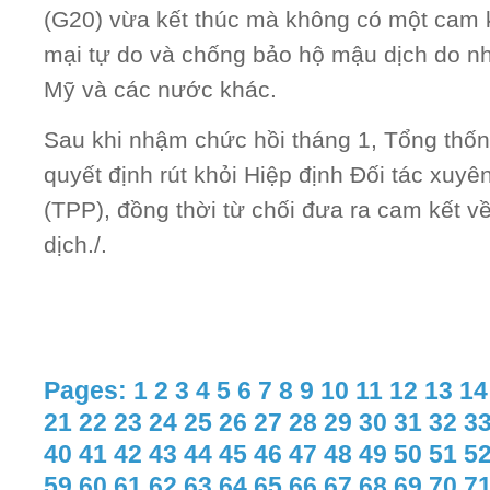
(G20) vừa kết thúc mà không có một cam k
mại tự do và chống bảo hộ mậu dịch do n
Mỹ và các nước khác.
Sau khi nhậm chức hồi tháng 1, Tổng thố
quyết định rút khỏi Hiệp định Đối tác xuy
(TPP), đồng thời từ chối đưa ra cam kết 
dịch./.
Pages:
1
2
3
4
5
6
7
8
9
10
11
12
13
14
21
22
23
24
25
26
27
28
29
30
31
32
3
40
41
42
43
44
45
46
47
48
49
50
51
5
59
60
61
62
63
64
65
66
67
68
69
70
7