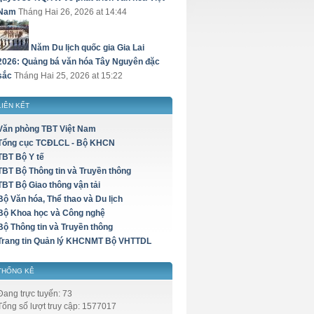
Nam
Tháng Hai 26, 2026 at 14:44
Năm Du lịch quốc gia Gia Lai
2026: Quảng bá văn hóa Tây Nguyên đặc
sắc
Tháng Hai 25, 2026 at 15:22
LIÊN KẾT
Văn phòng TBT Việt Nam
Tổng cục TCĐLCL - Bộ KHCN
TBT Bộ Y tế
TBT Bộ Thông tin và Truyền thông
TBT Bộ Giao thông vận tải
Bộ Văn hóa, Thể thao và Du lịch
Bộ Khoa học và Công nghệ
Bộ Thông tin và Truyền thông
Trang tin Quản lý KHCNMT Bộ VHTTDL
THỐNG KÊ
Đang trực tuyến: 73
Tổng số lượt truy cập: 1577017