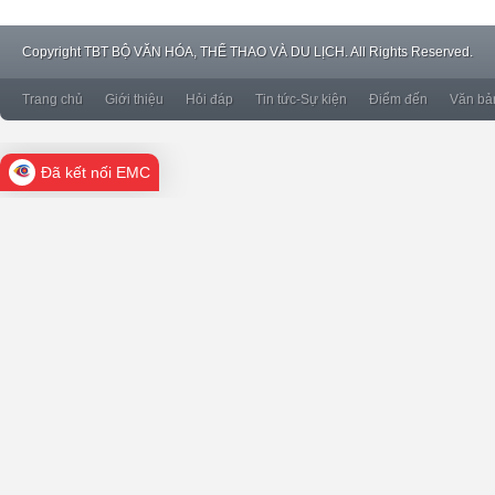
Copyright
TBT BỘ VĂN HÓA, THỂ THAO VÀ DU LỊCH. All Rights Reserved.
Trang chủ
Giới thiệu
Hỏi đáp
Tin tức-Sự kiện
Điểm đến
Văn bả
Đã kết nối EMC