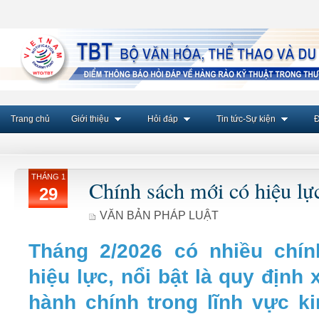
Trang chủ
Giới thiệu
Hỏi đáp
Tin tức-Sự kiện
Đ
THÁNG 1
Chính sách mới có hiệu lự
29
VĂN BẢN PHÁP LUẬT
Tháng 2/2026 có nhiều chí
hiệu lực, nổi bật là quy định
hành chính trong lĩnh vực k